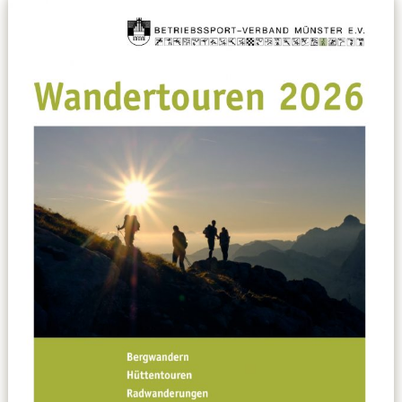
Leitbild
Service
Anmeldung zum Erste-Hilfe-Kurs
Downloads
Kalender
Site Map
Anmelden
Betriebssportiade