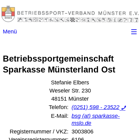
Menü
Startseite
Betriebssportgemeinschaft
Kontakt
Sparkasse Münsterland Ost
Ansprechpartner
Stefanie Elbers
Weseler Str. 230
48151 Münster
(B)SGen
Telefon:
(0251) 598 - 23522
E-Mail:
bsg (at) sparkasse-
Anschriftenverzeichnis
mslo.de
Registernummer / VKZ:
3003806
Impressum
Vereinsregisternummer:
6196