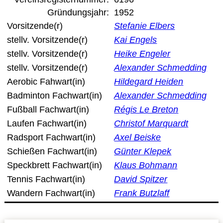
Gründungsjahr:
1952
Datenschutzerklärung
Vorsitzende(r)
Stefanie Elbers
stellv. Vorsitzende(r)
Kai Engels
Sportarten
stellv. Vorsitzende(r)
Heike Engeler
stellv. Vorsitzende(r)
Alexander Schmedding
Aerobic Fahwart(in)
Hildegard Heiden
Spielpläne / Ergebnisse / Tabellen
Badminton Fachwart(in)
Alexander Schmedding
Fußball Fachwart(in)
Régis Le Breton
Betriebssport
Laufen Fachwart(in)
Christof Marquardt
Radsport Fachwart(in)
Axel Beiske
übergeordnete Verbände
Schießen Fachwart(in)
Günter Klepek
Speckbrett Fachwart(in)
Klaus Bohmann
12 Gründe
Tennis Fachwart(in)
David Spitzer
Wandern Fachwart(in)
Frank Butzlaff
Chronik