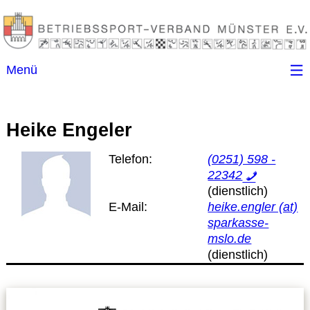
Menü
Startseite
Heike Engeler
Kontakt
Telefon:
(0251) 598 -
22342
Ansprechpartner
E-Mail:
heike.engler (at)
(B)SGen
sparkasse-
mslo.de
Anschriftenverzeichnis
Impressum