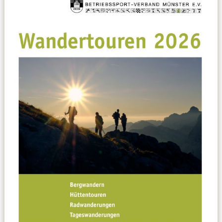
Datenschutzerklärung
Sportarten
Spielpläne / Ergebnisse / Tabellen
Betriebssport
übergeordnete Verbände
12 Gründe
Chronik