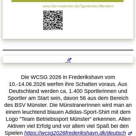
Leitbild
Service
Anmeldung zum Erste-Hilfe-Kurs
Downloads
Kalender
Die WCSG 2026 in Frederikshavn vom
10.-14.06.2026 werfen ihre Schatten voraus. Aus
Deutschland werden ca. 1.400 Sportlerinnen und
Site Map
Sportler am Start sein, davon 56 aus dem Bereich
des BSV Münster. Die MünstranerInnen wird man an
Anmelden
einem leuchtend blauen Adidas-Sport-Shirt mit dem
Logo "Team Betriebssport Münster" erkennen. Allen
Aktiven viel Erfolg und vor allem viel Spaß bei den
Betriebssportiade
Spielen
https://wcsg2026frederikshavn.dk/deutsch