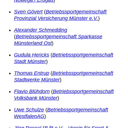
Sven Gövert
(
Betriebssportgemeinschaft
Provinzial Versicherung Münster e.V.
)
Alexander Schmedding
(
Betriebssportgemeinschaft Sparkasse
Münsterland Ost
)
Gudula Hericks
(
Betriebssportgemeinschaft
Stadt Münster
)
Thomas Entrup
(
Betriebssportgemeinschaft
Stadtwerke Münster
)
Flavio Blühdorn
(
Betriebssportgemeinschaft
Volksbank Münster
)
Uwe Schulze
(
Betriebssportgemeinschaft
WestfalenAG
)
Jörg Ressel
(
B fit e.V. - Verein für Sport &