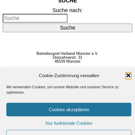
SUCHE
Suche nach:
Suche
Betriebssport-Verband Münster e.V.
Dreizehnerstr. 31
48159 Münster
Vertreten durch den
Vorstand
E-Mail:
info@bsv-muenster.de
Cookie-Zustimmung verwalten
Impressum
Wir verwenden Cookies, um unsere Website und unseren Service zu
Datenschutzerklärung
optimieren.
Erstellt von
Linus Dickmann
Cookies akzeptieren
Unterstützt von
WordPress
Nur funktionale Cookies