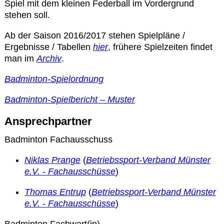
Spiel mit dem kleinen Federball im Vordergrund
stehen soll.
Datenschutzerklärung
Ab der Saison 2016/2017 stehen Spielpläne /
Ergebnisse / Tabellen
hier
, frühere Spielzeiten findet
Sportarten
man im
Archiv
.
Badminton-Spielordnung
Spielpläne / Ergebnisse / Tabellen
Badminton-Spielbericht – Muster
Betriebssport
Ansprechpartner
Badminton Fachausschuss
übergeordnete Verbände
Niklas Prange
(
Betriebssport-Verband Münster
12 Gründe
e.V. - Fachausschüsse
)
Thomas Entrup
(
Betriebssport-Verband Münster
Chronik
e.V. - Fachausschüsse
)
Badminton Fachwart(in)