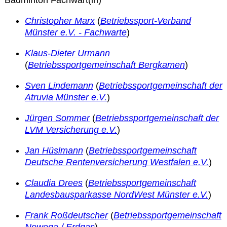
Leitbild
Christopher Marx
(
Betriebssport-Verband
Münster e.V. - Fachwarte
)
Service
Klaus-Dieter Urmann
(
Betriebssportgemeinschaft Bergkamen
)
Anmeldung zum Erste-Hilfe-Kurs
Sven Lindemann
(
Betriebssportgemeinschaft der
Downloads
Atruvia Münster e.V.
)
Jürgen Sommer
(
Betriebssportgemeinschaft der
Kalender
LVM Versicherung e.V.
)
Jan Hüslmann
(
Betriebssportgemeinschaft
Site Map
Deutsche Rentenversicherung Westfalen e.V.
)
Claudia Drees
(
Betriebssportgemeinschaft
Anmelden
Landesbausparkasse NordWest Münster e.V.
)
Frank Roßdeutscher
(
Betriebssportgemeinschaft
Betriebssportiade
Nowega / Erdgas
)