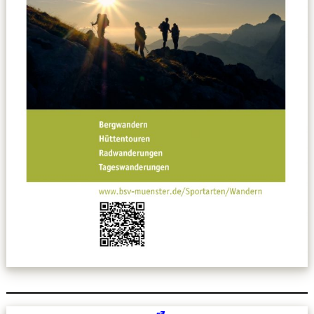
Leitbild
Service
Anmeldung zum Erste-Hilfe-Kurs
Downloads
Kalender
Site Map
Anmelden
Betriebssportiade