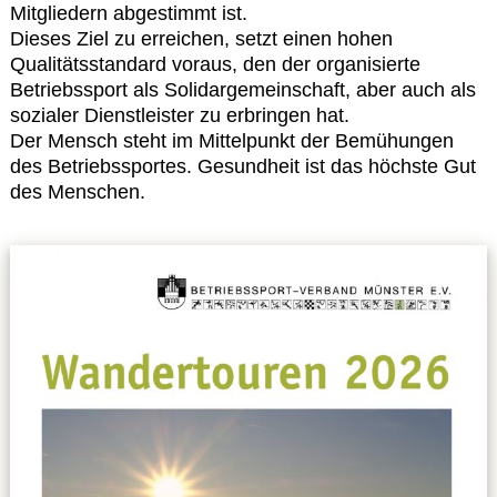
Mitgliedern abgestimmt ist.
Dieses Ziel zu erreichen, setzt einen hohen
Datenschutzerklärung
Qualitätsstandard voraus, den der organisierte
Betriebssport als Solidargemeinschaft, aber auch als
sozialer Dienstleister zu erbringen hat.
Sportarten
Der Mensch steht im Mittelpunkt der Bemühungen
des Betriebssportes. Gesundheit ist das höchste Gut
Spielpläne / Ergebnisse / Tabellen
des Menschen.
Betriebssport
übergeordnete Verbände
12 Gründe
Chronik