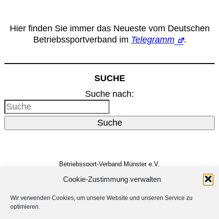
Hier finden Sie immer das Neueste vom Deutschen
Betriebssportverband im
Telegramm
.
SUCHE
Suche nach:
Suche
Betriebssport-Verband Münster e.V.
Dreizehnerstr. 31
48159 Münster
Cookie-Zustimmung verwalten
Vertreten durch den
Vorstand
E-Mail:
info@bsv-muenster.de
Wir verwenden Cookies, um unsere Website und unseren Service zu
optimieren.
Impressum