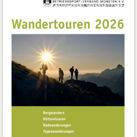
Datenschutzerklärung
Sportarten
Spielpläne / Ergebnisse / Tabellen
Betriebssport
übergeordnete Verbände
12 Gründe
Chronik