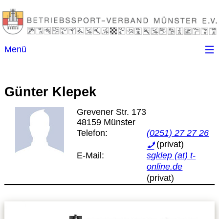
Menü
Startseite
Günter Klepek
Kontakt
Grevener Str. 173
48159 Münster
Ansprechpartner
Telefon:
(0251) 27 27 26
E-Mail:
sgklep (at) t-
(B)SGen
online.de
Anschriftenverzeichnis
Impressum