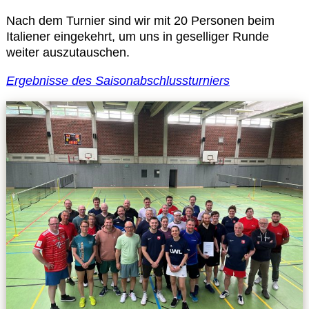
Leitbild
Nach dem Turnier sind wir mit 20 Personen beim
Italiener eingekehrt, um uns in geselliger Runde
Service
weiter auszutauschen.
Ergebnisse des Saisonabschlussturniers
Anmeldung zum Erste-Hilfe-Kurs
Downloads
Kalender
Site Map
Anmelden
Betriebssportiade