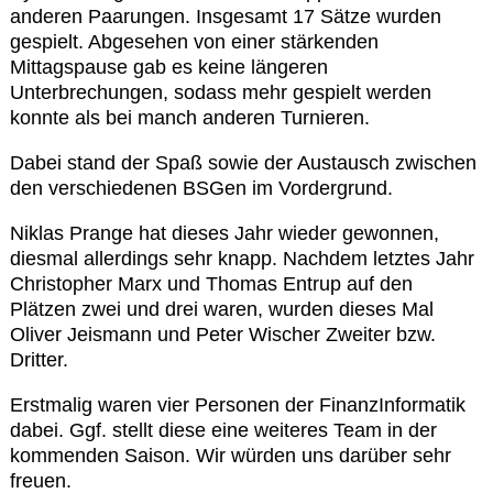
anderen Paarungen. Insgesamt 17 Sätze wurden
gespielt. Abgesehen von einer stärkenden
Datenschutzerklärung
Mittagspause gab es keine längeren
Unterbrechungen, sodass mehr gespielt werden
Sportarten
konnte als bei manch anderen Turnieren.
Dabei stand der Spaß sowie der Austausch zwischen
Spielpläne / Ergebnisse / Tabellen
den verschiedenen BSGen im Vordergrund.
Niklas Prange hat dieses Jahr wieder gewonnen,
Betriebssport
diesmal allerdings sehr knapp. Nachdem letztes Jahr
Christopher Marx und Thomas Entrup auf den
Plätzen zwei und drei waren, wurden dieses Mal
übergeordnete Verbände
Oliver Jeismann und Peter Wischer Zweiter bzw.
Dritter.
12 Gründe
Erstmalig waren vier Personen der FinanzInformatik
dabei. Ggf. stellt diese eine weiteres Team in der
Chronik
kommenden Saison. Wir würden uns darüber sehr
freuen.