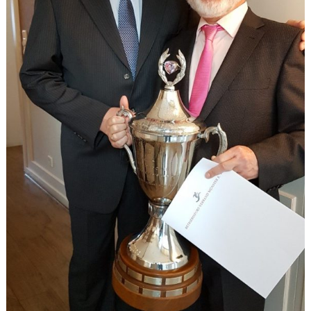
Datenschutzerklärung
Sportarten
Spielpläne / Ergebnisse / Tabellen
Betriebssport
übergeordnete Verbände
12 Gründe
Chronik