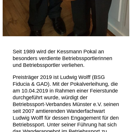
Leitbild
Service
Anmeldung zum Erste-Hilfe-Kurs
Seit 1989 wird der Kessmann Pokal an
Downloads
besonders verdiente Betriebssportlerinnen
und Betriebssportler verliehen.
Kalender
Preisträger 2019 ist Ludwig Wolff (BSG
Fiducia & GAD). Mit der Pokalverleihung, die
am 10.04.2019 in Rahmen einer Feierstunde
Site Map
durchgeführt wurde, würdigt der
Betriebssport-Verbandes Münster e.V. seinen
Anmelden
seit 2007 amtierenden Wanderfachwart
Ludwig Wolff für dessen Engagement für den
Betriebssport. Unter seiner Führung hat sich
Betriebssportiade
das Wanderangebot im Betriebssport zu