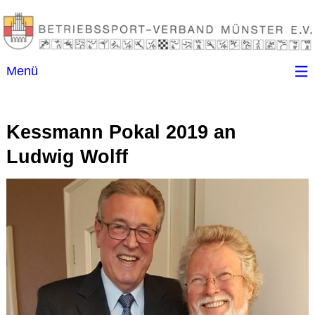
Menü
Startseite
Kessmann Pokal 2019 an
Kontakt
Ludwig Wolff
Ansprechpartner
(B)SGen
Anschriftenverzeichnis
Impressum