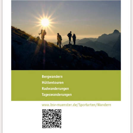
Datenschutzerklärung
Sportarten
Spielpläne / Ergebnisse / Tabellen
Betriebssport
übergeordnete Verbände
12 Gründe
Chronik