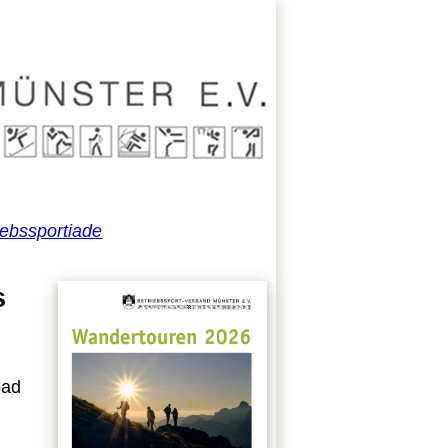
iebssportiade
s
bad