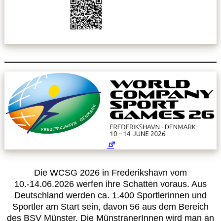
Leitbild
Service
Anmeldung zum Erste-Hilfe-Kurs
Downloads
Kalender
Site Map
Die WCSG 2026 in Frederikshavn vom
Anmelden
10.-14.06.2026 werfen ihre Schatten voraus. Aus
Deutschland werden ca. 1.400 Sportlerinnen und
Sportler am Start sein, davon 56 aus dem Bereich
Betriebssportiade
des BSV Münster. Die MünstranerInnen wird man an