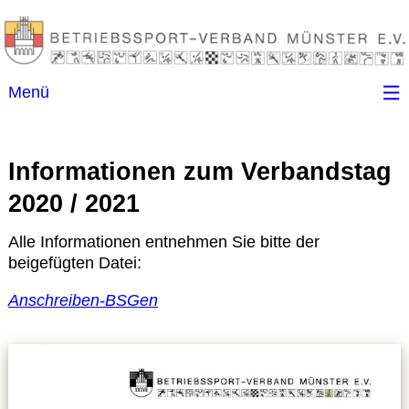
Menü
Startseite
Informationen zum Verbandstag
Kontakt
2020 / 2021
Ansprechpartner
Alle Informationen entnehmen Sie bitte der
beigefügten Datei:
(B)SGen
Anschreiben-BSGen
Anschriftenverzeichnis
Impressum