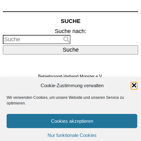
SUCHE
Suche nach:
Suche
Betriebssport-Verband Münster e.V.
Dreizehnerstr. 31
48159 Münster
Cookie-Zustimmung verwalten
Vertreten durch den
Vorstand
Wir verwenden Cookies, um unsere Website und unseren Service zu
E-Mail:
info@bsv-muenster.de
optimieren.
Impressum
Datenschutzerklärung
Cookies akzeptieren
Erstellt von
Linus Dickmann
Nur funktionale Cookies
Unterstützt von