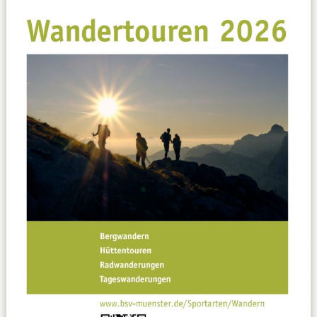
Datenschutzerklärung
Sportarten
Spielpläne / Ergebnisse / Tabellen
Betriebssport
übergeordnete Verbände
12 Gründe
Chronik