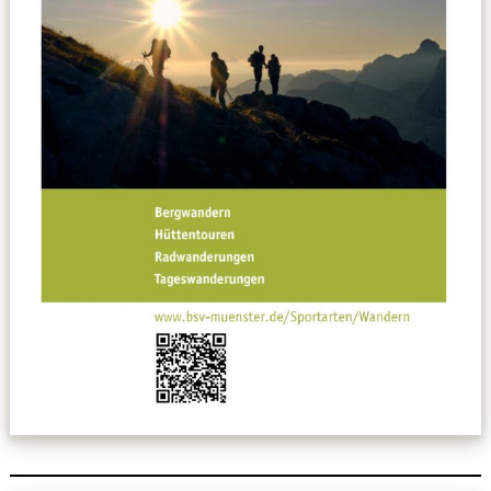
Datenschutzerklärung
Sportarten
Spielpläne / Ergebnisse / Tabellen
Betriebssport
übergeordnete Verbände
12 Gründe
Chronik