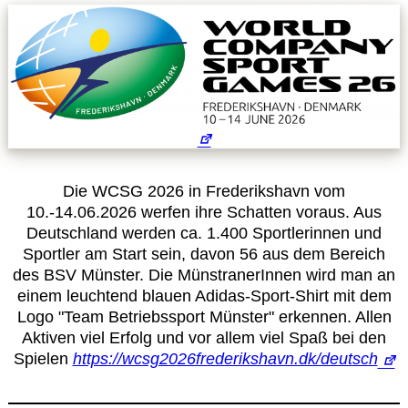
Leitbild
Service
Anmeldung zum Erste-Hilfe-Kurs
Downloads
Die WCSG 2026 in Frederikshavn vom
10.-14.06.2026 werfen ihre Schatten voraus. Aus
Kalender
Deutschland werden ca. 1.400 Sportlerinnen und
Sportler am Start sein, davon 56 aus dem Bereich
des BSV Münster. Die MünstranerInnen wird man an
Site Map
einem leuchtend blauen Adidas-Sport-Shirt mit dem
Logo "Team Betriebssport Münster" erkennen. Allen
Anmelden
Aktiven viel Erfolg und vor allem viel Spaß bei den
Spielen
https://wcsg2026frederikshavn.dk/deutsch
Betriebssportiade