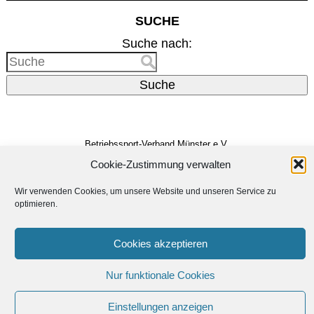
SUCHE
Suche nach:
Suche
Betriebssport-Verband Münster e.V.
Dreizehnerstr. 31
48159 Münster
Cookie-Zustimmung verwalten
Vertreten durch den
Vorstand
Wir verwenden Cookies, um unsere Website und unseren Service zu
E-Mail:
info@bsv-muenster.de
optimieren.
Impressum
Datenschutzerklärung
Cookies akzeptieren
Erstellt von
Linus Dickmann
Nur funktionale Cookies
Unterstützt von
WordPress
Einstellungen anzeigen