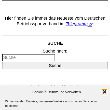
Hier finden Sie immer das Neueste vom Deutschen
Betriebssportverband im
Telegramm
.
SUCHE
Suche nach:
Suche
Betriebssport-Verband Münster e.V.
Dreizehnerstr. 31
Cookie-Zustimmung verwalten
48159 Münster
Vertreten durch den
Vorstand
Wir verwenden Cookies, um unsere Website und unseren Service zu
E-Mail:
info@bsv-muenster.de
optimieren.