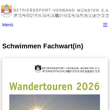
Menü
Startseite
Schwimmen Fachwart(in)
Kontakt
Ansprechpartner
(B)SGen
Anschriftenverzeichnis
Impressum