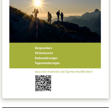
Datenschutzerklärung
Sportarten
Spielpläne / Ergebnisse / Tabellen
Betriebssport
übergeordnete Verbände
12 Gründe
Chronik