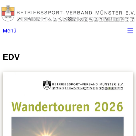
Menü
Startseite
EDV
Kontakt
Ansprechpartner
(B)SGen
Anschriftenverzeichnis
Impressum