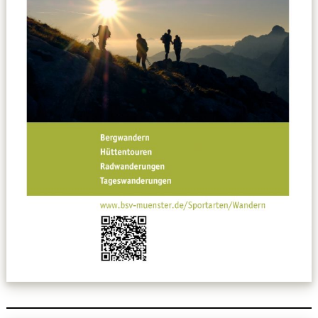
Datenschutzerklärung
Sportarten
Spielpläne / Ergebnisse / Tabellen
Betriebssport
übergeordnete Verbände
12 Gründe
Chronik