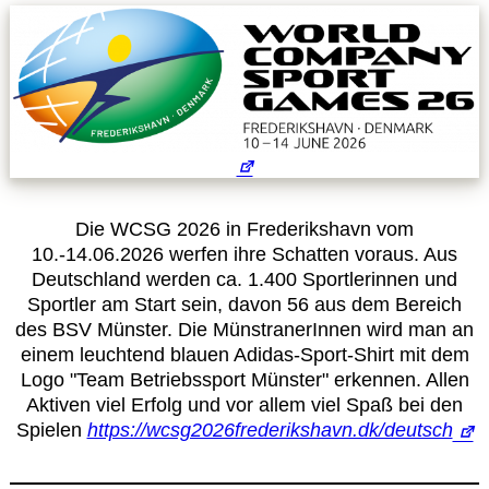
Leitbild
Service
Anmeldung zum Erste-Hilfe-Kurs
Downloads
Die WCSG 2026 in Frederikshavn vom
10.-14.06.2026 werfen ihre Schatten voraus. Aus
Kalender
Deutschland werden ca. 1.400 Sportlerinnen und
Sportler am Start sein, davon 56 aus dem Bereich
des BSV Münster. Die MünstranerInnen wird man an
Site Map
einem leuchtend blauen Adidas-Sport-Shirt mit dem
Logo "Team Betriebssport Münster" erkennen. Allen
Anmelden
Aktiven viel Erfolg und vor allem viel Spaß bei den
Spielen
https://wcsg2026frederikshavn.dk/deutsch
Betriebssportiade