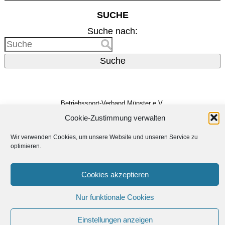
SUCHE
Suche nach:
Suche
Betriebssport-Verband Münster e.V.
Dreizehnerstr. 31
48159 Münster
Cookie-Zustimmung verwalten
Vertreten durch den
Vorstand
Wir verwenden Cookies, um unsere Website und unseren Service zu
E-Mail:
info@bsv-muenster.de
optimieren.
Impressum
Datenschutzerklärung
Cookies akzeptieren
Erstellt von
Linus Dickmann
Nur funktionale Cookies
Unterstützt von
WordPress
Einstellungen anzeigen