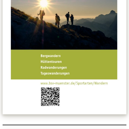
Datenschutzerklärung
Sportarten
Spielpläne / Ergebnisse / Tabellen
Betriebssport
übergeordnete Verbände
12 Gründe
Chronik