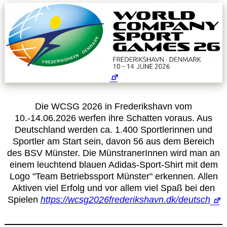
Leitbild
Service
Anmeldung zum Erste-Hilfe-Kurs
Downloads
Die WCSG 2026 in Frederikshavn vom
10.-14.06.2026 werfen ihre Schatten voraus. Aus
Kalender
Deutschland werden ca. 1.400 Sportlerinnen und
Sportler am Start sein, davon 56 aus dem Bereich
des BSV Münster. Die MünstranerInnen wird man an
Site Map
einem leuchtend blauen Adidas-Sport-Shirt mit dem
Logo "Team Betriebssport Münster" erkennen. Allen
Anmelden
Aktiven viel Erfolg und vor allem viel Spaß bei den
Spielen
https://wcsg2026frederikshavn.dk/deutsch
Betriebssportiade