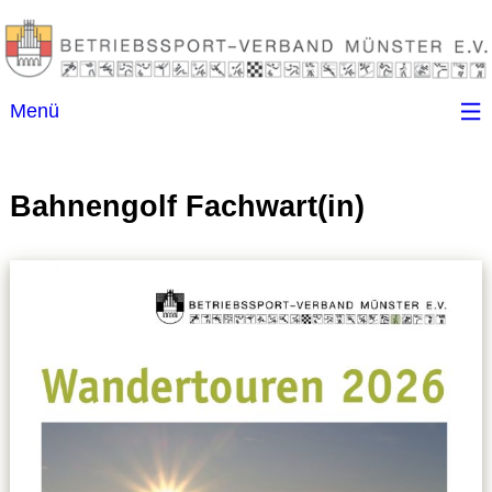
Menü
Startseite
Bahnengolf Fachwart(in)
Kontakt
Ansprechpartner
(B)SGen
Anschriftenverzeichnis
Impressum