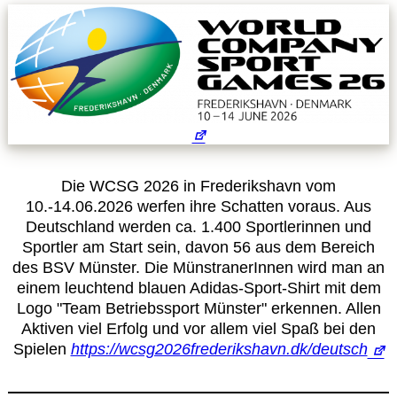
Leitbild
Service
Anmeldung zum Erste-Hilfe-Kurs
Downloads
Die WCSG 2026 in Frederikshavn vom
10.-14.06.2026 werfen ihre Schatten voraus. Aus
Kalender
Deutschland werden ca. 1.400 Sportlerinnen und
Sportler am Start sein, davon 56 aus dem Bereich
des BSV Münster. Die MünstranerInnen wird man an
Site Map
einem leuchtend blauen Adidas-Sport-Shirt mit dem
Logo "Team Betriebssport Münster" erkennen. Allen
Anmelden
Aktiven viel Erfolg und vor allem viel Spaß bei den
Spielen
https://wcsg2026frederikshavn.dk/deutsch
Betriebssportiade