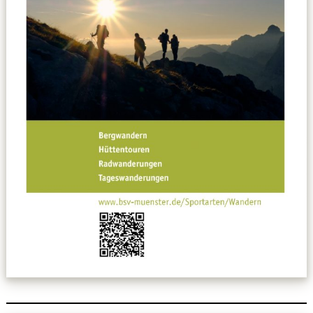
Datenschutzerklärung
Sportarten
Spielpläne / Ergebnisse / Tabellen
Betriebssport
übergeordnete Verbände
12 Gründe
Chronik