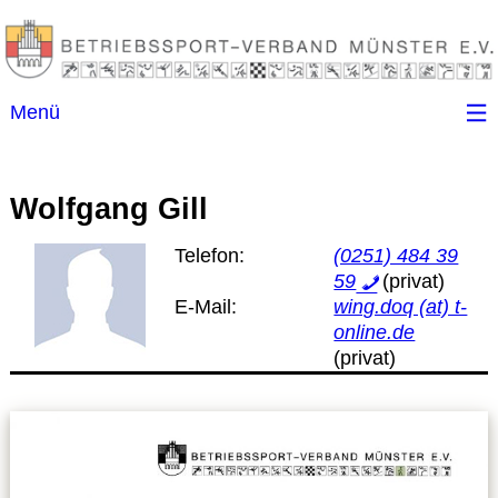
Menü
Startseite
Wolfgang Gill
Kontakt
Telefon:
(0251) 484 39
59
Ansprechpartner
E-Mail:
wing.doq (at) t-
online.de
(B)SGen
Anschriftenverzeichnis
Impressum