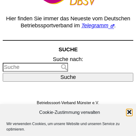
Hier finden Sie immer das Neueste vom Deutschen
Betriebssportverband im
Telegramm
.
SUCHE
Suche nach:
Suche
Betriebssport-Verband Münster e.V.
Dreizehnerstr. 31
48159 Münster
Cookie-Zustimmung verwalten
Vertreten durch den
Vorstand
E-Mail:
info@bsv-muenster.de
Wir verwenden Cookies, um unsere Website und unseren Service zu
optimieren.
Impressum