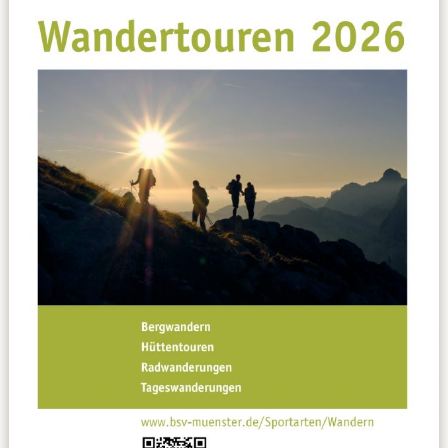
Datenschutzerklärung
Sportarten
Spielpläne / Ergebnisse / Tabellen
Betriebssport
übergeordnete Verbände
12 Gründe
Chronik