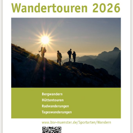
Datenschutzerklärung
Sportarten
Spielpläne / Ergebnisse / Tabellen
Betriebssport
übergeordnete Verbände
12 Gründe
Chronik