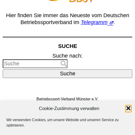
Hier finden Sie immer das Neueste vom Deutschen
Betriebssportverband im
Telegramm
.
SUCHE
Suche nach:
Suche
Betriebssport-Verband Münster e.V.
Dreizehnerstr. 31
48159 Münster
Cookie-Zustimmung verwalten
Vertreten durch den
Vorstand
E-Mail:
info@bsv-muenster.de
Wir verwenden Cookies, um unsere Website und unseren Service zu
optimieren.
Impressum
Datenschutzerklärung