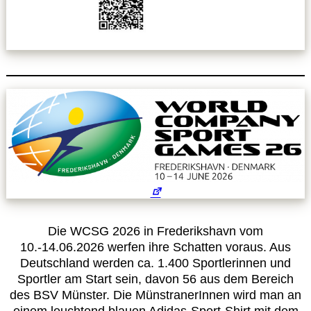
Leitbild
Service
Anmeldung zum Erste-Hilfe-Kurs
Downloads
Kalender
Site Map
Die WCSG 2026 in Frederikshavn vom
10.-14.06.2026 werfen ihre Schatten voraus. Aus
Anmelden
Deutschland werden ca. 1.400 Sportlerinnen und
Sportler am Start sein, davon 56 aus dem Bereich
des BSV Münster. Die MünstranerInnen wird man an
Betriebssportiade
einem leuchtend blauen Adidas-Sport-Shirt mit dem