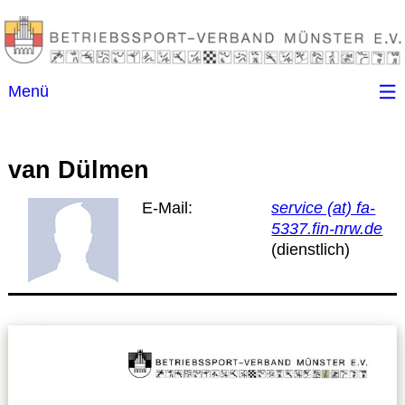
Menü
Startseite
van Dülmen
Kontakt
E-Mail:
service (at) fa-
5337.fin-nrw.de
Ansprechpartner
(B)SGen
Anschriftenverzeichnis
Impressum