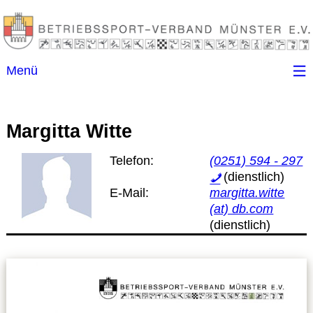
Menü
Startseite
Margitta Witte
Kontakt
Telefon:
(0251) 594 - 297
Ansprechpartner
E-Mail:
margitta.witte
(at) db.com
(B)SGen
Anschriftenverzeichnis
Impressum