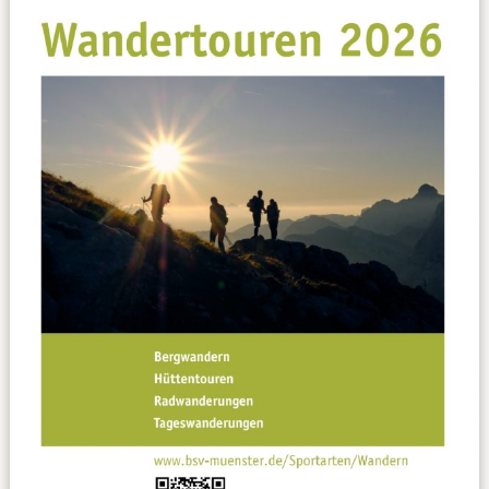
Datenschutzerklärung
Sportarten
Spielpläne / Ergebnisse / Tabellen
Betriebssport
übergeordnete Verbände
12 Gründe
Chronik