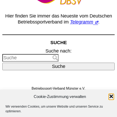
Hier finden Sie immer das Neueste vom Deutschen
Betriebssportverband im
Telegramm
.
SUCHE
Suche nach:
Suche
Betriebssport-Verband Münster e.V.
Dreizehnerstr. 31
48159 Münster
Cookie-Zustimmung verwalten
Vertreten durch den
Vorstand
E-Mail:
info@bsv-muenster.de
Wir verwenden Cookies, um unsere Website und unseren Service zu
optimieren.
Impressum