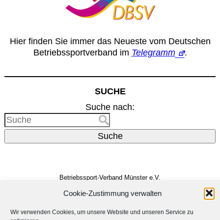
Hier finden Sie immer das Neueste vom Deutschen
Betriebssportverband im
Telegramm
.
SUCHE
Suche nach:
Suche
Betriebssport-Verband Münster e.V.
Dreizehnerstr. 31
48159 Münster
Cookie-Zustimmung verwalten
Vertreten durch den
Vorstand
E-Mail:
info@bsv-muenster.de
Wir verwenden Cookies, um unsere Website und unseren Service zu