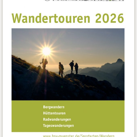
Datenschutzerklärung
Sportarten
Spielpläne / Ergebnisse / Tabellen
Betriebssport
übergeordnete Verbände
12 Gründe
Chronik