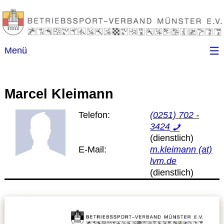
Menü
Startseite
Marcel Kleimann
Kontakt
Telefon:
(0251) 702 -
3424
Ansprechpartner
E-Mail:
m.kleimann (at)
(B)SGen
lvm.de
Anschriftenverzeichnis
Impressum