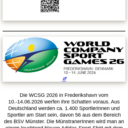
Leitbild
Service
Anmeldung zum Erste-Hilfe-Kurs
Downloads
Kalender
Site Map
Die WCSG 2026 in Frederikshavn vom
10.-14.06.2026 werfen ihre Schatten voraus. Aus
Anmelden
Deutschland werden ca. 1.400 Sportlerinnen und
Sportler am Start sein, davon 56 aus dem Bereich
des BSV Münster. Die MünstranerInnen wird man an
Betriebssportiade
einem leuchtend blauen Adidas-Sport-Shirt mit dem