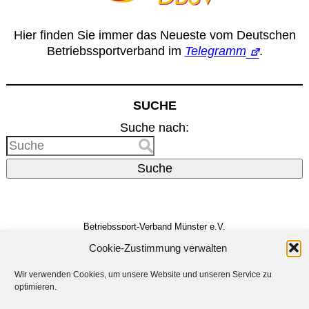
Hier finden Sie immer das Neueste vom Deutschen
Betriebssportverband im
Telegramm
.
SUCHE
Suche nach:
Suche
Betriebssport-Verband Münster e.V.
Dreizehnerstr. 31
48159 Münster
Cookie-Zustimmung verwalten
Vertreten durch den
Vorstand
E-Mail:
info@bsv-muenster.de
Wir verwenden Cookies, um unsere Website und unseren Service zu
optimieren.
Impressum
Datenschutzerklärung