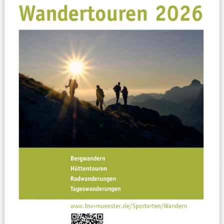
Datenschutzerklärung
Sportarten
Spielpläne / Ergebnisse / Tabellen
Betriebssport
übergeordnete Verbände
12 Gründe
Chronik