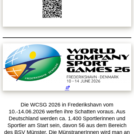
Leitbild
Service
Anmeldung zum Erste-Hilfe-Kurs
Downloads
Kalender
Site Map
Die WCSG 2026 in Frederikshavn vom
Anmelden
10.-14.06.2026 werfen ihre Schatten voraus. Aus
Deutschland werden ca. 1.400 Sportlerinnen und
Sportler am Start sein, davon 56 aus dem Bereich
Betriebssportiade
des BSV Münster. Die MünstranerInnen wird man an