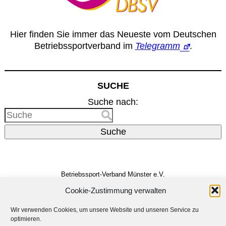
Hier finden Sie immer das Neueste vom Deutschen
Betriebssportverband im
Telegramm
.
SUCHE
Suche nach:
Suche
Betriebssport-Verband Münster e.V.
Dreizehnerstr. 31
48159 Münster
Cookie-Zustimmung verwalten
Vertreten durch den
Vorstand
E-Mail:
info@bsv-muenster.de
Wir verwenden Cookies, um unsere Website und unseren Service zu
optimieren.
Impressum