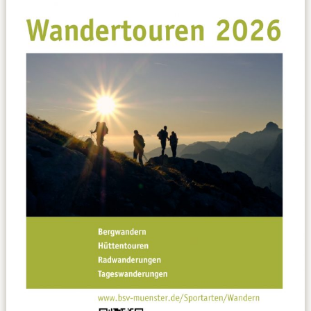
Datenschutzerklärung
Sportarten
Spielpläne / Ergebnisse / Tabellen
Betriebssport
übergeordnete Verbände
12 Gründe
Chronik