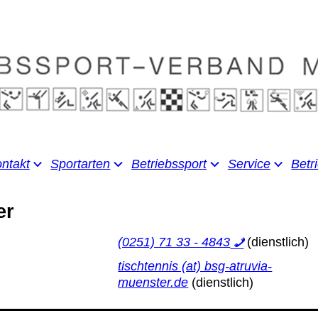
ntakt
Sportarten
Betriebssport
Service
Betr
er
(0251) 71 33 - 4843
tischtennis (at) bsg-atruvia-
muenster.de