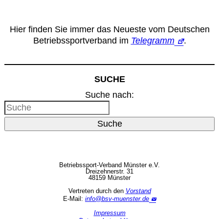
Leitbild
Hier finden Sie immer das Neueste vom Deutschen
Service
Betriebssportverband im
Telegramm
.
Anmeldung zum Erste-Hilfe-Kurs
SUCHE
Downloads
Suche nach:
Kalender
Suche
Site Map
Betriebssport-Verband Münster e.V.
Dreizehnerstr. 31
48159 Münster
Anmelden
Vertreten durch den
Vorstand
E-Mail:
info@bsv-muenster.de
Betriebssportiade
Impressum