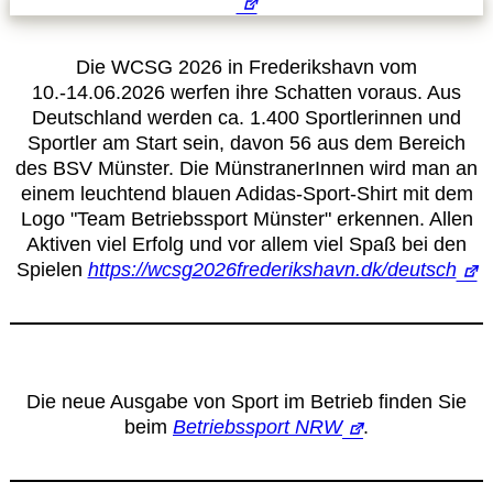
Datenschutzerklärung
Die WCSG 2026 in Frederikshavn vom
10.-14.06.2026 werfen ihre Schatten voraus. Aus
Sportarten
Deutschland werden ca. 1.400 Sportlerinnen und
Sportler am Start sein, davon 56 aus dem Bereich
des BSV Münster. Die MünstranerInnen wird man an
Spielpläne / Ergebnisse / Tabellen
einem leuchtend blauen Adidas-Sport-Shirt mit dem
Logo "Team Betriebssport Münster" erkennen. Allen
Aktiven viel Erfolg und vor allem viel Spaß bei den
Betriebssport
Spielen
https://wcsg2026frederikshavn.dk/deutsch
übergeordnete Verbände
12 Gründe
Die neue Ausgabe von Sport im Betrieb finden Sie
beim
Betriebssport NRW
.
Chronik