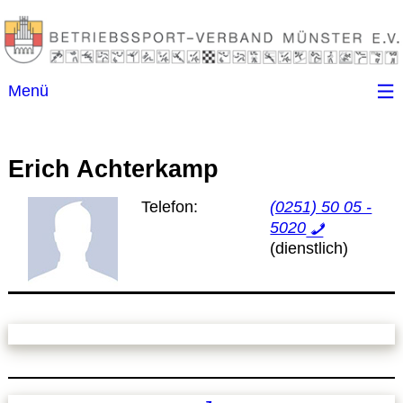
Menü
Startseite
Erich Achterkamp
Kontakt
Telefon:
(0251) 50 05 -
5020
Ansprechpartner
(B)SGen
Anschriftenverzeichnis
Impressum