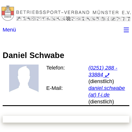
Menü
Startseite
Daniel Schwabe
Kontakt
Telefon:
(0251) 288 -
33884
Ansprechpartner
E-Mail:
daniel.schwabe
(B)SGen
(at) f-i.de
Anschriftenverzeichnis
Impressum