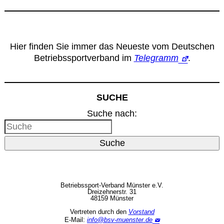
Leitbild
Service
Hier finden Sie immer das Neueste vom Deutschen
Betriebssportverband im
Telegramm
.
Anmeldung zum Erste-Hilfe-Kurs
Downloads
SUCHE
Suche nach:
Kalender
Suche
Site Map
Anmelden
Betriebssport-Verband Münster e.V.
Dreizehnerstr. 31
48159 Münster
Betriebssportiade
Vertreten durch den
Vorstand
E-Mail:
info@bsv-muenster.de