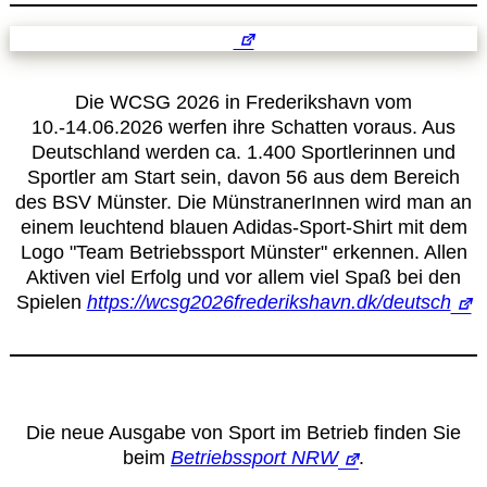
Datenschutzerklärung
Die WCSG 2026 in Frederikshavn vom
Sportarten
10.-14.06.2026 werfen ihre Schatten voraus. Aus
Deutschland werden ca. 1.400 Sportlerinnen und
Sportler am Start sein, davon 56 aus dem Bereich
Spielpläne / Ergebnisse / Tabellen
des BSV Münster. Die MünstranerInnen wird man an
einem leuchtend blauen Adidas-Sport-Shirt mit dem
Betriebssport
Logo "Team Betriebssport Münster" erkennen. Allen
Aktiven viel Erfolg und vor allem viel Spaß bei den
Spielen
https://wcsg2026frederikshavn.dk/deutsch
übergeordnete Verbände
12 Gründe
Die neue Ausgabe von Sport im Betrieb finden Sie
Chronik
beim
Betriebssport NRW
.