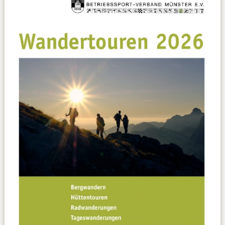
Datenschutzerklärung
Sportarten
Spielpläne / Ergebnisse / Tabellen
Betriebssport
übergeordnete Verbände
12 Gründe
Chronik