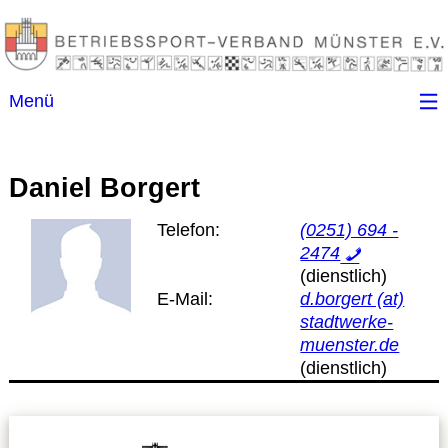
Menü
Startseite
Daniel Borgert
Kontakt
Telefon:
(0251) 694 -
2474
Ansprechpartner
E-Mail:
d.borgert (at)
(B)SGen
stadtwerke-
muenster.de
Anschriftenverzeichnis
Impressum