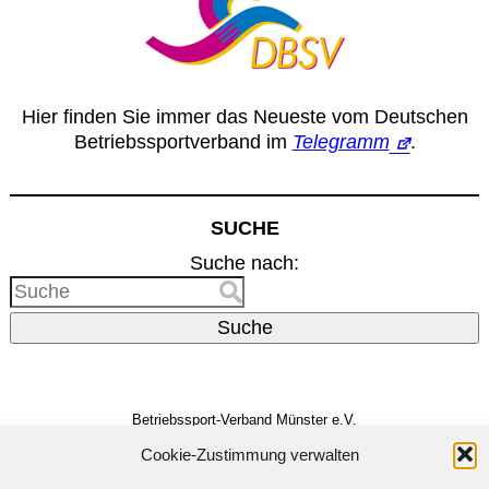
Hier finden Sie immer das Neueste vom Deutschen
Betriebssportverband im
Telegramm
.
SUCHE
Suche nach:
Suche
Betriebssport-Verband Münster e.V.
Dreizehnerstr. 31
48159 Münster
Cookie-Zustimmung verwalten
Vertreten durch den
Vorstand