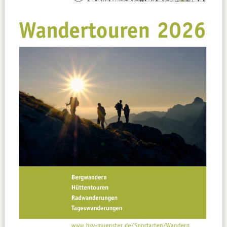
Datenschutzerklärung
Sportarten
Spielpläne / Ergebnisse / Tabellen
Betriebssport
übergeordnete Verbände
12 Gründe
Chronik