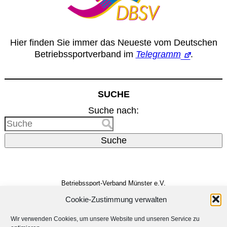
Hier finden Sie immer das Neueste vom Deutschen
Betriebssportverband im
Telegramm
.
SUCHE
Suche nach:
Suche
Betriebssport-Verband Münster e.V.
Dreizehnerstr. 31
48159 Münster
Cookie-Zustimmung verwalten
Vertreten durch den
Vorstand
E-Mail:
info@bsv-muenster.de
Wir verwenden Cookies, um unsere Website und unseren Service zu