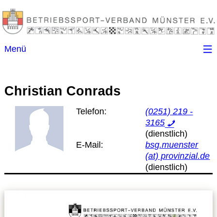
Menü
Startseite
Christian Conrads
Kontakt
Telefon:
(0251) 219 -
3165
Ansprechpartner
E-Mail:
bsg.muenster
(B)SGen
(at) provinzial.de
Anschriftenverzeichnis
Impressum