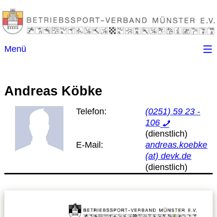
Menü
Startseite
Andreas Köbke
Kontakt
Telefon:
(0251) 59 23 -
106
Ansprechpartner
E-Mail:
andreas.koebke
(B)SGen
(at) devk.de
Anschriftenverzeichnis
Impressum