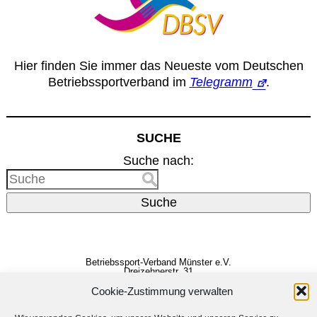
Hier finden Sie immer das Neueste vom Deutschen
Betriebssportverband im
Telegramm
.
SUCHE
Suche nach:
Suche
Betriebssport-Verband Münster e.V.
Dreizehnerstr. 31
48159 Münster
Cookie-Zustimmung verwalten
Vertreten durch den
Vorstand
E-Mail:
info@bsv-muenster.de