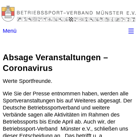
Menü
Startseite
Absage Veranstaltungen –
Kontakt
Coronavirus
Ansprechpartner
Werte Sportfreunde.
Wie Sie der Presse entnommen haben, werden alle
(B)SGen
Sportveranstaltungen bis auf Weiteres abgesagt. Der
Deutsche Betriebssportverband und weitere
Verbände sagen alle Aktivitäten im Rahmen des
Anschriftenverzeichnis
Betriebssports bis Ende April ab. Auch wir, der
Betriebssport-Verband Münster e.V., schließen uns
Impressum
dieser Entscheidung an. Das betrifft u. a.