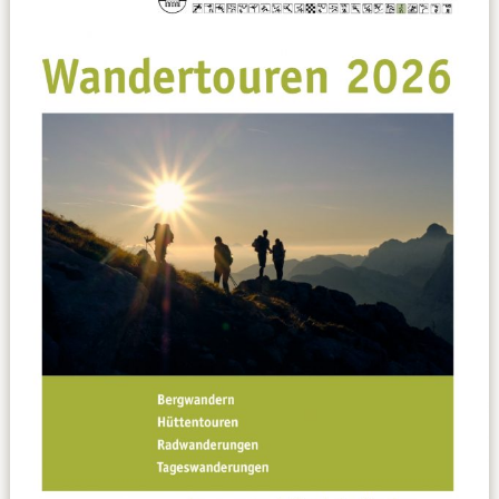
Leitbild
Service
Anmeldung zum Erste-Hilfe-Kurs
Downloads
Kalender
Site Map
Anmelden
Betriebssportiade