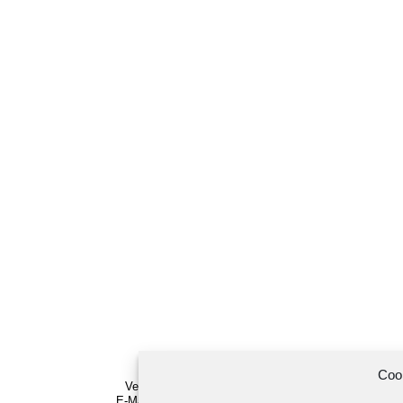
Coo
Vertreten durch den
Vorstand
E-Mail:
info@bsv-muenster.de