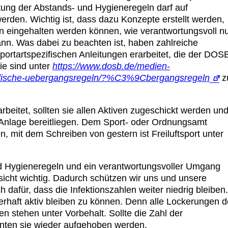
tung der Abstands- und Hygieneregeln darf auf
rden. Wichtig ist, dass dazu Konzepte erstellt werden,
en eingehalten werden können, wie verantwortungsvoll n
nn. Was dabei zu beachten ist, haben zahlreiche
portartspezifischen Anleitungen erarbeitet, die der DOS
e sind unter
https://www.dosb.de/medien-
ezifische-uebergangsregeln/?%C3%9Cbergangsregeln
z
beitet, sollten sie allen Aktiven zugeschickt werden un
en Anlage bereitliegen. Dem Sport- oder Ordnungsamt
, mit dem Schreiben von gestern ist Freiluftsport unter
d Hygieneregeln und ein verantwortungsvoller Umgang
nsicht wichtig. Dadurch schützen wir uns und unsere
h dafür, dass die Infektionszahlen weiter niedrig bleiben.
erhaft aktiv bleiben zu können. Denn alle Lockerungen d
n stehen unter Vorbehalt. Sollte die Zahl der
nnten sie wieder aufgehoben werden.