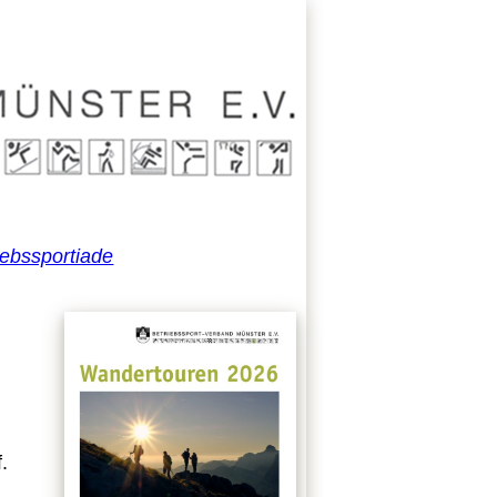
iebssportiade
.