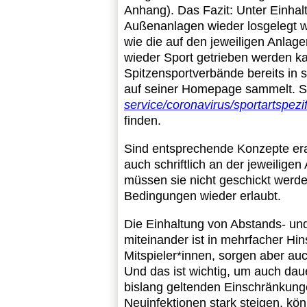
Anhang). Das Fazit: Unter Einhal
Außenanlagen wieder losgelegt we
wie die auf den jeweiligen Anlag
wieder Sport getrieben werden ka
Spitzensportverbände bereits in s
auf seiner Homepage sammelt. Si
service/coronavirus/sportartsp
finden.
Sind entsprechende Konzepte erar
auch schriftlich an der jeweilig
müssen sie nicht geschickt werden
Bedingungen wieder erlaubt.
Die Einhaltung von Abstands- un
miteinander ist in mehrfacher Hi
Mitspieler*innen, sorgen aber auc
Und das ist wichtig, um auch dau
bislang geltenden Einschränkunge
Neuinfektionen stark steigen, kö